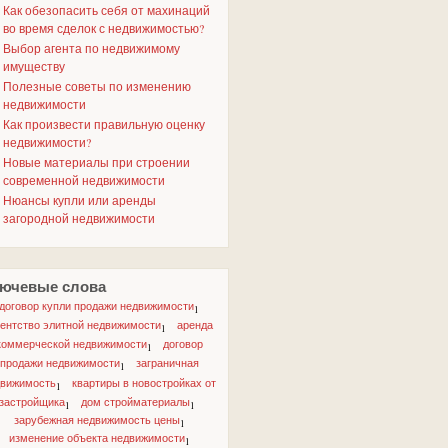
Как обезопасить себя от махинаций
во время сделок с недвижимостью?
Выбор агента по недвижимому
имуществу
Полезные советы по изменению
недвижимости
Как произвести правильную оценку
недвижимости?
Новые материалы при строении
современной недвижимости
Нюансы купли или аренды
загородной недвижимости
ючевые слова
договор купли продажи недвижимости
1
гентство элитной недвижимости
аренда
1
коммерческой недвижимости
договор
1
продажи недвижимости
заграничная
1
движимость
квартиры в новостройках от
1
застройщика
дом стройматериалы
1
1
зарубежная недвижимость цены
1
изменение объекта недвижимости
1