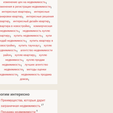
изменение цен на недвижимость
1
зменения в регистрации недвижимости
1
интересные квартиры
интересные
1
анировки квартир
интересные решения
1
квартир
интересный дизайн квартир
1
1
квартира в новостройке
коммерческая
1
недвижимость
недвижимость куплю
1
вартиру
купить недвижимость
купи
1
1
родай недвижимость
купить квартиру в
1
овостройке
купить таунхаус
куплю
1
1
едвижимость
агентство недвижимости
1
район
куплю квартиру
куплю
1
1
недвижмость
куплю продам
1
недвижимость
лучшее агентство
1
недвижимости
методы оценки
1
недвижимости
недвижимость продажа
1
домов
1
огим интересно
Преимущества, которые дарит
17
заграничная недвижимость
5
Продажа недвижимости