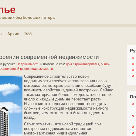
лье
словиях без больших потерь
ты
Архив
RSS
Ру
троении современной недвижимости
2
в рубрике
Недвижимость
и помечено как:
дом стройматериалы
,
рынок
овременный рынок недвижимости
.
Современное строительство новой
недвижимости требует использования новых
материалов, которые разными способами будут
повышать свойства будущей постройки. Сейчас
таких материалов более чем достаточно, но их
По
число с каждым днем не перестает расти.
Нынешние технологии позволяют возводить
сложные конструкции недвижимости намного
быстрее, чем скажем, это было лет десять
назад.
Стоит отметить, что новой традицией при
построении недвижимости является
многоквартирная индивидуальная