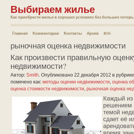
Выбираем жилье
Как приобрести жилье в хороших условиях без больших потерь
Главная
Комментарии
Контакты
Архив
RSS
рыночная оценка недвижимости
Как произвести правильную оценк
недвижимости?
Автор:
Smith
.
Опубликовано 22 декабря 2012
в рубрик
помечено как:
методы оценки недвижимости
,
оценка о
оценка стоимости недвижимости
,
рыночная оценка не
Каждый из 
решением 
темой нед
сдает её и
арендовать
время зан