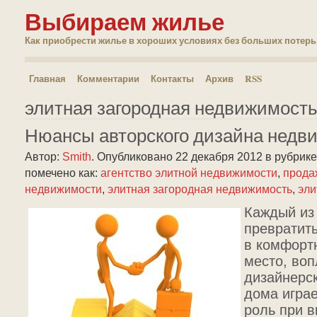
Выбираем жилье
Как приобрести жилье в хороших условиях без больших потерь
Главная
Комментарии
Контакты
Архив
RSS
элитная загородная недвижимост
Нюансы авторского дизайна недв
Автор:
Smith
.
Опубликовано 22 декабря 2012
в рубрик
помечено как:
агентство элитной недвижимости
,
прода
недвижимости
,
элитная загородная недвижимость
,
эли
Каждый из 
превратит
в комфорт
место, воп
дизайнерс
дома игра
роль при 