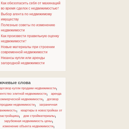
Как обезопасить себя от махинаций
во время сделок с недвижимостью?
Выбор агента по недвижимому
имуществу
Полезные советы по изменению
недвижимости
Как произвести правильную оценку
недвижимости?
Новые материалы при строении
современной недвижимости
Нюансы купли или аренды
загородной недвижимости
ючевые слова
договор купли продажи недвижимости
1
гентство элитной недвижимости
аренда
1
коммерческой недвижимости
договор
1
продажи недвижимости
заграничная
1
движимость
квартиры в новостройках от
1
застройщика
дом стройматериалы
1
1
зарубежная недвижимость цены
1
изменение объекта недвижимости
1