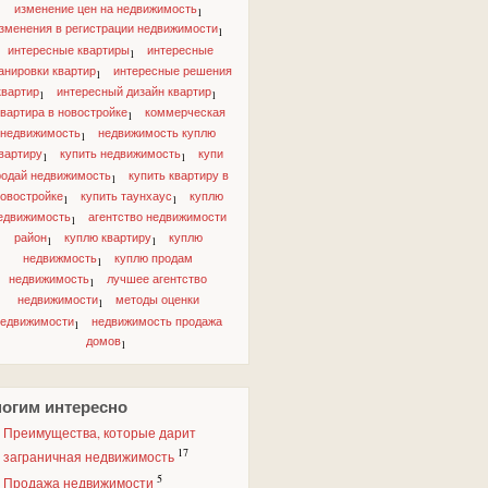
изменение цен на недвижимость
1
зменения в регистрации недвижимости
1
интересные квартиры
интересные
1
анировки квартир
интересные решения
1
квартир
интересный дизайн квартир
1
1
квартира в новостройке
коммерческая
1
недвижимость
недвижимость куплю
1
вартиру
купить недвижимость
купи
1
1
родай недвижимость
купить квартиру в
1
овостройке
купить таунхаус
куплю
1
1
едвижимость
агентство недвижимости
1
район
куплю квартиру
куплю
1
1
недвижмость
куплю продам
1
недвижимость
лучшее агентство
1
недвижимости
методы оценки
1
недвижимости
недвижимость продажа
1
домов
1
огим интересно
Преимущества, которые дарит
17
заграничная недвижимость
5
Продажа недвижимости