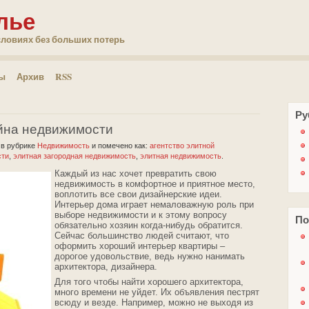
лье
словиях без больших потерь
ты
Архив
RSS
Ру
йна недвижимости
2
в рубрике
Недвижимость
и помечено как:
агентство элитной
сти
,
элитная загородная недвижимость
,
элитная недвижимость
.
Каждый из нас хочет превратить свою
недвижимость в комфортное и приятное место,
воплотить все свои дизайнерские идеи.
Интерьер дома играет немаловажную роль при
выборе недвижимости и к этому вопросу
По
обязательно хозяин когда-нибудь обратится.
Сейчас большинство людей считают, что
оформить хороший интерьер квартиры –
дорогое удовольствие, ведь нужно нанимать
архитектора, дизайнера.
Для того чтобы найти хорошего архитектора,
много времени не уйдет. Их объявления пестрят
всюду и везде. Например, можно не выходя из