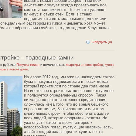
вызвать позже паровой эффект. При всех
действиях следует всегда проветривать все
комнаты недвижимость. В комнате удаляют
плинтус и стыки стен. Если в стенах
недвижимости есть маленькие щелочки или
 специальным раствором из гипса и цемента, хотя может
Если же образования глубокие, то для заделки берут паклю.
Обсудить (0)
стройке – подводные камни
2
в рубрике
Покупка жилья
и помечено как:
квартира в новостройке
,
куплю
тиры в новом доме
.
На дворе 2012 год, мы уже не наблюдаем такого
бума в покупке недвижимости в новых домах,
который прокатился по стране два года назад.
Но ипотечное строительство все еще актуально
и пользуется определенным спросом. Такая
ситуация на рынке ипотечного кредитования
сложилась из-за того, что во время бешеного
спроса на жилье, банки заложили слишком
много новых строек, чтобы обеспечить жилье
всех людей, которые оформили кредиты. Но
уже спустя какое-то время интерес к
новостройкам погас, пустующие квартиры есть,
а найти людей желающих их купить почти