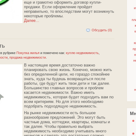
еще и грамотно оформить договор купли-
продажи. Если оформление пройдет
и
неправильно, то впоследствии могут возникнуть
некоторые проблемы.
пл
Далее...
Обсудить (0)
к
ть
п
2
в рубрике
Покупка жилья
и помечено как:
куплю недвижимость
,
н
мости
,
продажа недвижимости
.
н
В настоящее время достаточно важно
планировать свою жизнь. Конечно, можно жить
без определенной цели, но гораздо спокойнее
знать, куда ты будешь возвращаться после
работы, где будут жить твои дети и так далее.
Большинство главных вопросов и проблем
касается недвижимости. Важно иметь
недвижимость, которая будет подходить вам по
всем критериям. Но для этого необходимо
подобрать подходящую недвижимость.
Мн
На рынке недвижимости есть большое
разнообразие предложений. Это могут быть
частные дома, коттеджи, квартиры, комнаты и
так далее. Чтобы правильно выбрать
недвижимость необходимо учитывать много
нюансов и сделать это достаточно сложно.