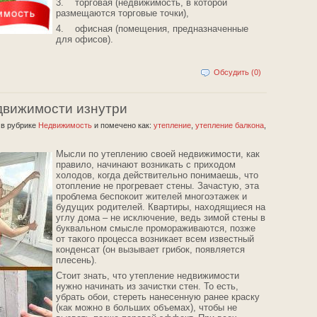
3. торговая (недвижимость, в которой
размещаются торговые точки),
4. офисная (помещения, предназначенные
для офисов).
Обсудить (0)
движимости изнутри
2
в рубрике
Недвижимость
и помечено как:
утепление
,
утепление балкона
,
Мысли по утеплению своей недвижимости, как
правило, начинают возникать с приходом
холодов, когда действительно понимаешь, что
отопление не прогревает стены. Зачастую, эта
проблема беспокоит жителей многоэтажек и
будущих родителей. Квартиры, находящиеся на
углу дома – не исключение, ведь зимой стены в
буквальном смысле промораживаются, позже
от такого процесса возникает всем известный
конденсат (он вызывает грибок, появляется
плесень).
Стоит знать, что утепление недвижимости
нужно начинать из зачистки стен. То есть,
убрать обои, стереть нанесенную ранее краску
(как можно в больших объемах), чтобы не